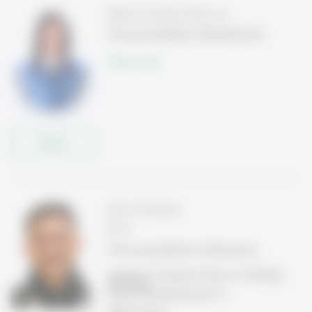
Bella Fernández Barroso
Wissenschaftliche Mitarbeiterin
Write e-mail
Details
Karim Khamaisi
M. Sc.
Wissenschaftlicher Mitarbeiter
Institut für Computer Science in Vorarlberg
(ICV-HSG)
Hintere Achmühlerstrasse 1b