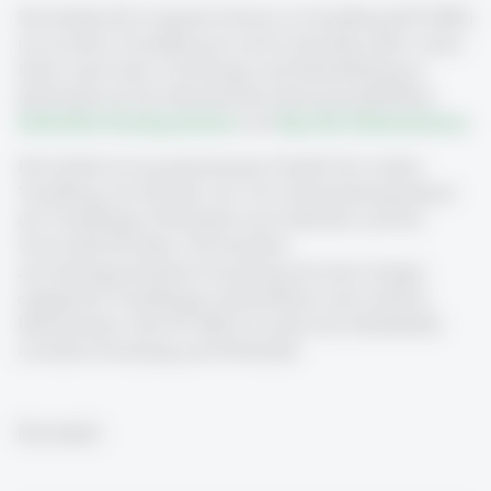
Das Institut für Computer Science in Vorarlberg (ICV-HSG)
ist sowohl in Vorarlberg als auch in St.Gallen aktiv. Unser
Fokus sind Lehre, Forschungs und Weiterbildung in
Informatik mit den thematischen Schwerpunktfeldern
Embedded Sensing Systems
und
Big Data Infrastrukturen
.
Das lnstitut ist ein gemeinsames Projekt des Landes
Vorarlberg, der illwerke vkw AG, Kooperationspartnern
der Vorarlberger Wirtschaft sowie Industrie und der
Universität St.Gallen. Wir bereiben
anwendungsorientierte Forschung mit einer Gruppe
engagierter Vorarlberger Unternehmen und weiteren
Interessierten. Das ICV-HSG ist somit eine Schnittstelle
zwischen Forschung und Wirtschaft.
Kontakt