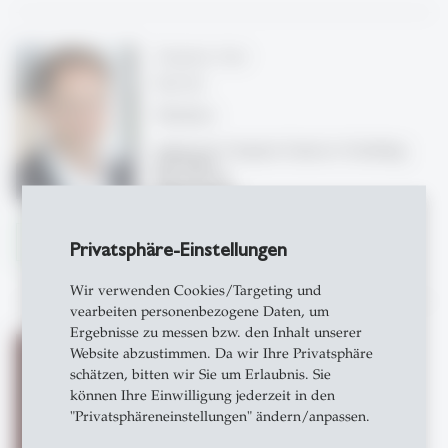
Stephan Aier
Prof. Dr.
Direktor
Institut für Computer Science in Vorarlberg
(ICV-HSG)
Büro 64-120
Torstrasse 25
9000 St. Gallen
Tel: +41 71 224 3360
Details
Privatsphäre-Einstellungen
Write e-mail
Wir verwenden Cookies/Targeting und
vearbeiten personenbezogene Daten, um
Ergebnisse zu messen bzw. den Inhalt unserer
Bernhard Bermeitinger
Website abzustimmen. Da wir Ihre Privatsphäre
Dr.
schätzen, bitten wir Sie um Erlaubnis. Sie
können Ihre Einwilligung jederzeit in den
Big Data Infrastructures
"Privatsphäreneinstellungen" ändern/anpassen.
Institut für Computer Science in Vorarlberg