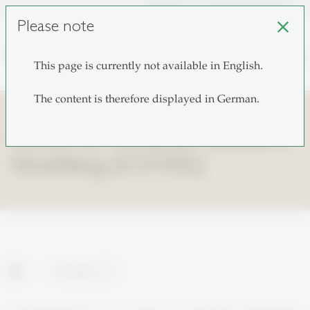
unisg.ch
Choose institutes
Please note
close
search
This page is currently not available in English.
The content is therefore displayed in German.
Institut für Computer Science in
Vorarlberg (ICV-HSG)
home
Das Institut